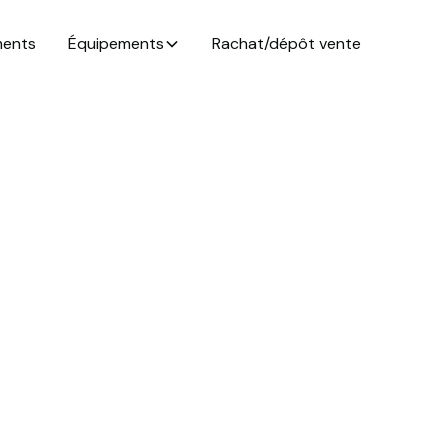
ments
Équipements
Rachat/dépôt vente
r son pied-à-terre i
agne Sud : cap sur 
23/4/2026