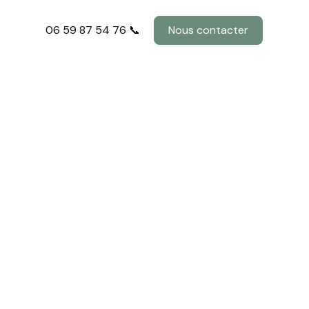
06 59 87 54 76 📞
Nous contacter
déal en
Ambon