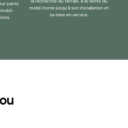
la recherche du terrain, à la vente du
eur parmi
mobil-home jusqu'à son installation et
 mobil-
sa mise en service.
ions.
 ou