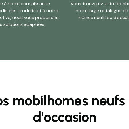
e à notre connaissance
Vous trouverez votre bonh
die des produits et à notre
notre large catalogue de
ctive, nous vous proposons
homes neufs ou d'occas
s solutions adaptées.
s mobilhomes neufs
d'occasion