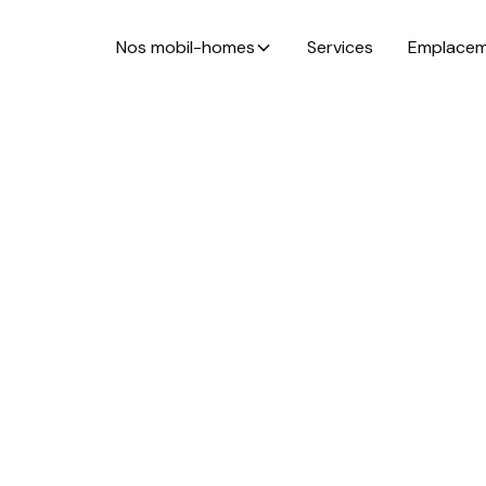
Nos mobil-homes
Services
Emplace
Trouve
Bret